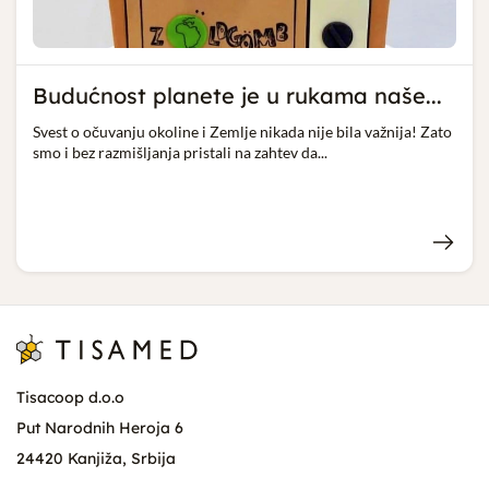
Budućnost planete je u rukama naše...
Svest o očuvanju okoline i Zemlje nikada nije bila važnija! Zato
smo i bez razmišljanja pristali na zahtev da...
Tisacoop d.o.o
Put Narodnih Heroja 6
24420 Kanjiža, Srbija