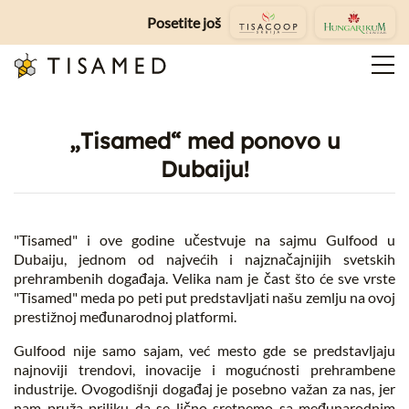
Posetite još
„Tisamed“ med ponovo u
Dubaiju!
"Tisamed" i ove godine učestvuje na sajmu Gulfood u
Dubaiju, jednom od najvećih i najznačajnijih svetskih
prehrambenih događaja. Velika nam je čast što će sve vrste
"Tisamed" meda po peti put predstavljati našu zemlju na ovoj
prestižnoj međunarodnoj platformi.
Gulfood nije samo sajam, već mesto gde se predstavljaju
najnoviji trendovi, inovacije i mogućnosti prehrambene
industrije. Ovogodišnji događaj je posebno važan za nas, jer
nam pruža priliku da se lično sretnemo sa međunarodnim