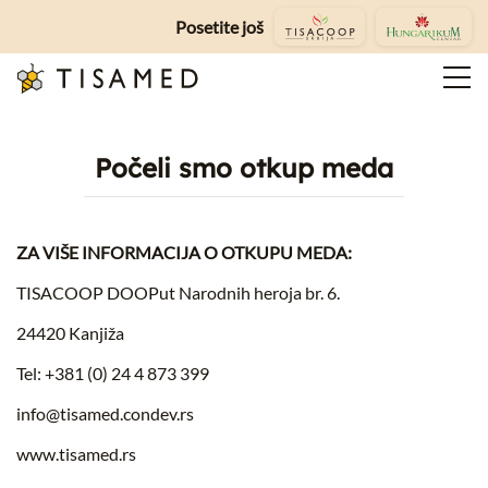
Posetite još
Počeli smo otkup meda
ZA VIŠE INFORMACIJA O OTKUPU MEDA:
TISACOOP DOOPut Narodnih heroja br. 6.
24420 Kanjiža
Tel: +381 (0) 24 4 873 399
info@tisamed.condev.rs
www.tisamed.rs