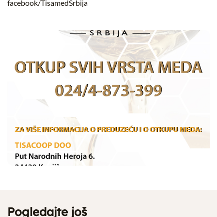
facebook/TisamedSrbija
Pogledajte još