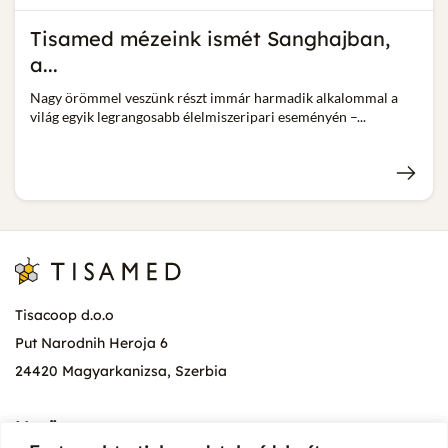
Tisamed mézeink ismét Sanghajban,
a...
Nagy örömmel veszünk részt immár harmadik alkalommal a
világ egyik legrangosabb élelmiszeripari eseményén –...
Tisacoop d.o.o
Put Narodnih Heroja 6
24420 Magyarkanizsa, Szerbia
Menü