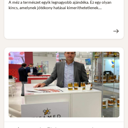
A méz a természet egyik legnagyobb ajándéka. Ez egy olyan
kincs, amelynek jótékony hatásai kimeríthetetlenek....