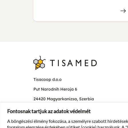
Tisacoop d.o.o
Put Narodnih Heroja 6
24420 Magyarkanizsa, Szerbia
Fontosnak tartjuk az adatok védelmét
A böngészési élmény fokozása, a személyre szabott hirdetések
Tisamed @2026
forgalom elemzése érdekében sütiket (cookie) használunk. A