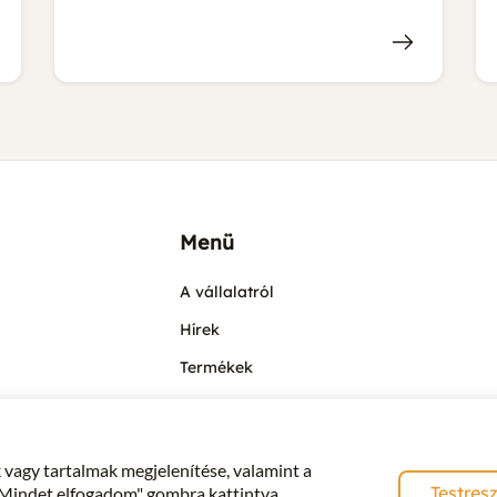
Menü
A vállalatról
Hírek
Termékek
Méhészek számára
 vagy tartalmak megjelenítése, valamint a
Testres
 "Mindet elfogadom" gombra kattintva