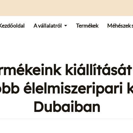
Kezdőoldal
A vállalatról
Termékek
Méhészek 
rmékeink kiállítását
b élelmiszeripari k
Dubaiban