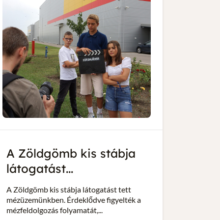
A Zöldgömb kis stábja
látogatást...
A Zöldgömb kis stábja látogatást tett
mézüzemünkben. Érdeklődve figyelték a
mézfeldolgozás folyamatát,...