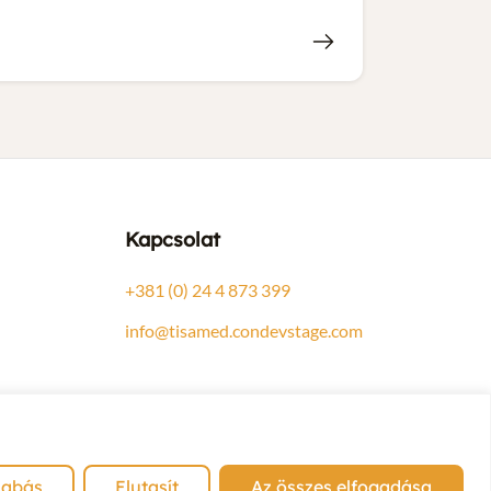
Kapcsolat
+381 (0) 24 4 873 399
info@tisamed.condevstage.com
zabás
Elutasít
Az összes elfogadása